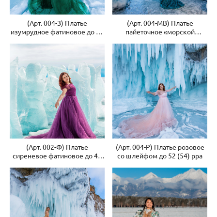
(Арт. 004-З) Платье
(Арт. 004-МВ) Платье
изумрудное фатиновое до 54
пайеточное «морской
рра
дракон» 40-42 рр
(Арт. 002-Ф) Платье
(Арт. 004-Р) Платье розовое
сиреневое фатиновое до 46
со шлейфом до 52 (54) рра
(48) рр