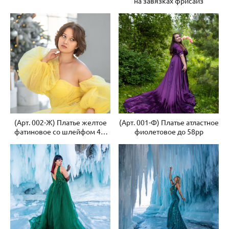
на завязках фрисайз
(Арт. 002-Ж) Платье желтое
(Арт. 001-Ф) Платье атластное
фатиновое со шлейфом 44-
фиолетовое до 58рр
46 рр