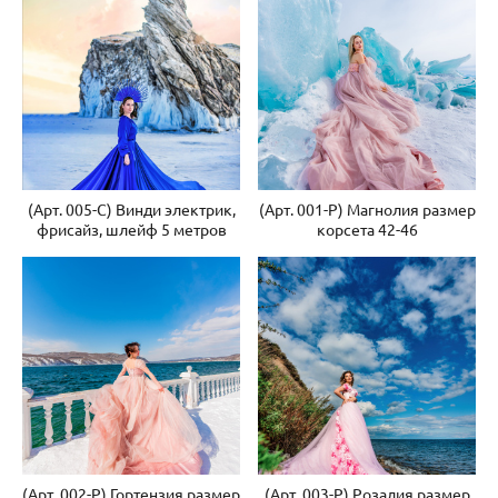
(Арт. 005-С) Винди электрик,
(Арт. 001-Р) Магнолия размер
фрисайз, шлейф 5 метров
корсета 42-46
(Арт. 002-Р) Гортензия размер
(Арт. 003-Р) Розалия размер