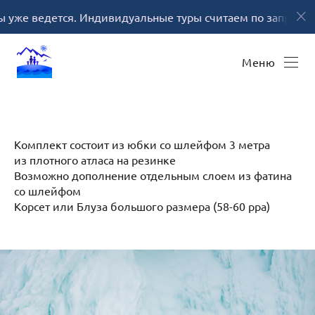
Фотограф в Иркутске Ольга Ли
Гид в Иркутске Вячеслав
дется. Индивидуальные туры считаем по запросу
Фомин
Меню
Комплект состоит из юбки со шлейфом 3 метра
из плотного атласа на резинке
Возможно дополнение отдельным слоем из фатина
со шлейфом
Корсет или Блуза большого размера (58-60 рра)