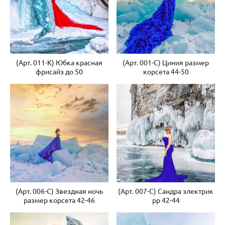
(Арт. 011-К) Юбка красная
(Арт. 001-С) Циния размер
фрисайз до 50
корсета 44-50
(Арт. 006-С) Звездная ночь
(Арт. 007-С) Сандра электрик
размер корсета 42-46
рр 42-44